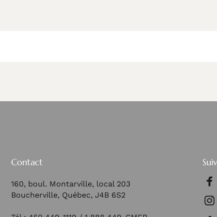
Contact
Sui
160, boul. Montarville, local 203
Boucherville, Québec, J4B 6S2